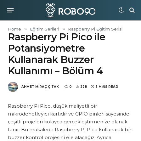
Home
»
Eğitim Serileri
»
Raspberry Pi Eğitim Serisi
Raspberry Pi Pico ile
Potansiyometre
Kullanarak Buzzer
Kullanımı – Bölüm 4
AHMET MIRAÇ ÇITAK
0
228
3 MINS READ
Raspberry Pi Pico, düşük maliyetli bir
mikrodenetleyici kartıdır ve GPIO pinleri sayesinde
çeşitli projeleri kolayca gerçekleştirmenize olanak
tanır. Bu makalede Raspberry Pi Pico kullanarak bir
buzzer kontrol projesini ele alacağız. Ayrıca