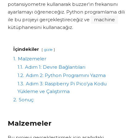
potansiyometre kullanarak buzzer’ın frekansını
ayarlamayı öğreneceğiz. Python programlama dili
ile bu projeyi gerçekleştireceğiz ve
machine
kütüphanesini kullanacağız.
İçindekiler
gizle
1.
Malzemeler
1.1.
Adım 1: Devre Bağlantıları
1.2.
Adım 2: Python Programını Yazma
1.3.
Adım 3: Raspberry Pi Pico’ya Kodu
Yükleme ve Çalıştırma
2.
Sonuç:
Malzemeler
Bu projeyi gerçekleştirmek için aşağıdaki