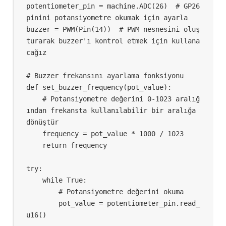
potentiometer_pin = machine.ADC(26)  # GP26 
pinini potansiyometre okumak için ayarla

buzzer = PWM(Pin(14))  # PWM nesnesini oluş
turarak buzzer'ı kontrol etmek için kullana
cağız

# Buzzer frekansını ayarlama fonksiyonu

def set_buzzer_frequency(pot_value):

    # Potansiyometre değerini 0-1023 aralığ
ından frekansta kullanılabilir bir aralığa 
dönüştür

    frequency = pot_value * 1000 / 1023

    return frequency

try:

    while True:

        # Potansiyometre değerini okuma

        pot_value = potentiometer_pin.read_
u16()
