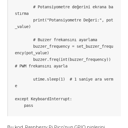
        # Potansiyometre değerini ekrana ba
stırma

        print("Potansiyometre Değeri:", pot
_value)

        # Buzzer frekansını ayarlama

        buzzer_frequency = set_buzzer_frequ
ency(pot_value)

        buzzer.freq(int(buzzer_frequency))  
# PWM frekansını ayarla

        utime.sleep(1)  # 1 saniye ara verm
e

except KeyboardInterrupt:

    pass
Bu kod, Raspberry Pi Pico’nun GPIO pinlerini