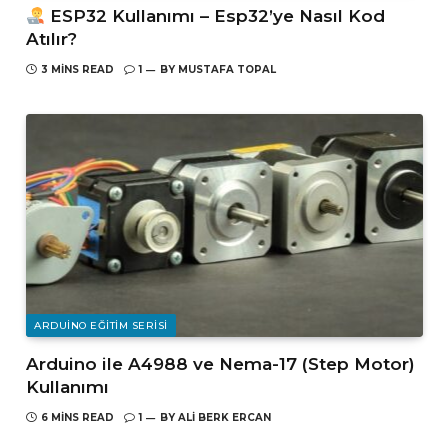
ESP32 Kullanımı – Esp32’ye Nasıl Kod
Atılır?
3 MINS READ
1
BY
MUSTAFA TOPAL
ARDUINO EĞITIM SERISI
Arduino ile A4988 ve Nema-17 (Step Motor)
Kullanımı
6 MINS READ
1
BY
ALI BERK ERCAN