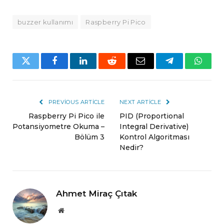
buzzer kullanımı
Raspberry Pi Pico
Twitter
Facebook
LinkedIn
Reddit
Email
Telegram
Whats
PREVIOUS ARTICLE
NEXT ARTICLE
Raspberry Pi Pico ile
PID (Proportional
Potansiyometre Okuma –
Integral Derivative)
Bölüm 3
Kontrol Algoritması
Nedir?
Ahmet Miraç Çıtak
Website