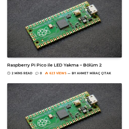
Raspberry Pi Pico ile LED Yakma – Bölüm 2
2 MINS READ
0
623
VIEWS
BY
AHMET MIRAÇ ÇITAK