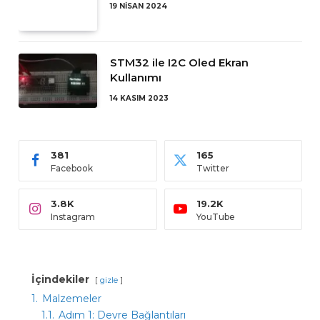
19 NISAN 2024
STM32 ile I2C Oled Ekran
Kullanımı
14 KASIM 2023
381
165
Facebook
Twitter
3.8K
19.2K
Instagram
YouTube
İçindekiler
gizle
1.
Malzemeler
1.1.
Adım 1: Devre Bağlantıları