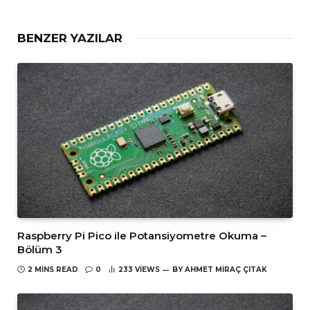
BENZER YAZILAR
Raspberry Pi Pico ile Potansiyometre Okuma –
Bölüm 3
2 MINS READ
0
233
VIEWS
BY
AHMET MIRAÇ ÇITAK