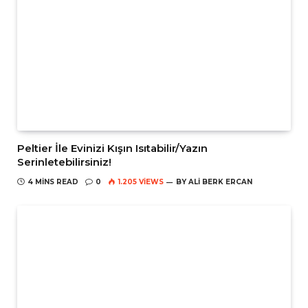
Peltier İle Evinizi Kışın Isıtabilir/Yazın
Serinletebilirsiniz!
4 MINS READ
0
1.205
VIEWS
BY
ALI BERK ERCAN