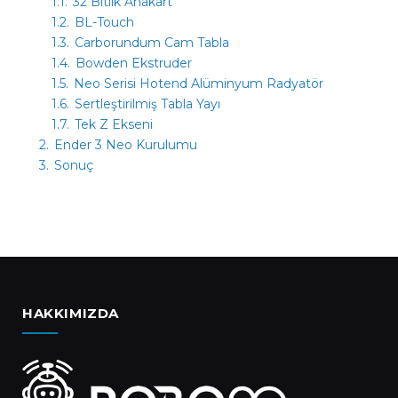
1.1.
32 Bitlik Anakart
1.2.
BL-Touch
1.3.
Carborundum Cam Tabla
1.4.
Bowden Ekstruder
1.5.
Neo Serisi Hotend Alüminyum Radyatör
1.6.
Sertleştirilmiş Tabla Yayı
1.7.
Tek Z Ekseni
2.
Ender 3 Neo Kurulumu
3.
Sonuç
HAKKIMIZDA