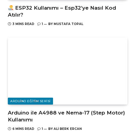
ESP32 Kullanımı – Esp32’ye Nasıl Kod
Atılır?
3 MINS READ
1
BY
MUSTAFA TOPAL
ARDUINO EĞITIM SERISI
Arduino ile A4988 ve Nema-17 (Step Motor)
Kullanımı
6 MINS READ
1
BY
ALI BERK ERCAN