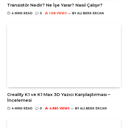
Transistör Nedir? Ne İşe Yarar? Nasıl Çalışır?
4 MINS READ
0
1.198
VIEWS
BY
ALI BERK ERCAN
Creality K1 ve K1 Max 3D Yazıcı Karşılaştırması –
İncelemesi
4 MINS READ
0
4.880
VIEWS
BY
ALI BERK ERCAN