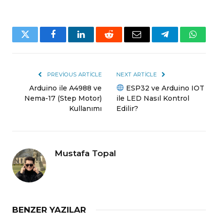
Twitter
Facebook
LinkedIn
Reddit
Email
Telegram
Whats
PREVIOUS ARTICLE
NEXT ARTICLE
Arduino ile A4988 ve
ESP32 ve Arduino IOT
Nema-17 (Step Motor)
ile LED Nasıl Kontrol
Kullanımı
Edilir?
Mustafa Topal
BENZER YAZILAR