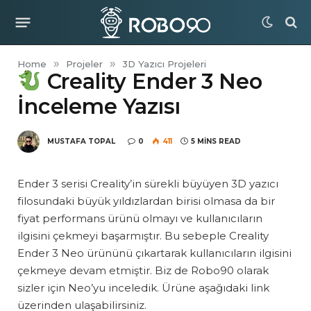
Home
»
Projeler
»
3D Yazıcı Projeleri
Creality Ender 3 Neo
İnceleme Yazısı
MUSTAFA TOPAL
0
411
5 MINS READ
Ender 3 serisi Creality’in sürekli büyüyen 3D yazıcı
filosundaki büyük yıldızlardan birisi olmasa da bir
fiyat performans ürünü olmayı ve kullanıcıların
ilgisini çekmeyi başarmıştır. Bu sebeple Creality
Ender 3 Neo ürününü çıkartarak kullanıcıların ilgisini
çekmeye devam etmiştir. Biz de Robo90 olarak
sizler için Neo’yu inceledik. Ürüne aşağıdaki link
üzerinden ulaşabilirsiniz.