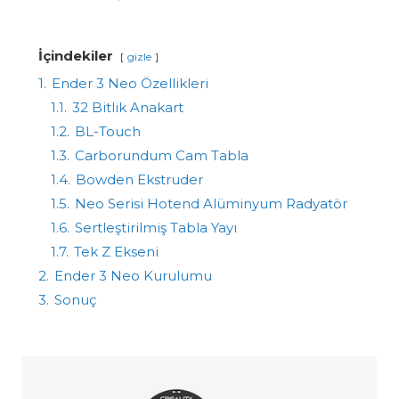
İçindekiler
gizle
1.
Ender 3 Neo Özellikleri
1.1.
32 Bitlik Anakart
1.2.
BL-Touch
1.3.
Carborundum Cam Tabla
1.4.
Bowden Ekstruder
1.5.
Neo Serisi Hotend Alüminyum Radyatör
1.6.
Sertleştirilmiş Tabla Yayı
1.7.
Tek Z Ekseni
2.
Ender 3 Neo Kurulumu
3.
Sonuç