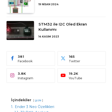
19 NISAN 2024
STM32 ile I2C Oled Ekran
Kullanımı
14 KASIM 2023
381
165
Facebook
Twitter
3.8K
19.2K
Instagram
YouTube
İçindekiler
gizle
1.
Ender 3 Neo Özellikleri